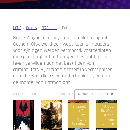
HOME
»
Comics
»
DC Comics
»
Batman
Bruce Wayne, een miljardair en filantroop uit
Gotham City, werd een wees toen zijn ouders
voor zijn ogen werden vermoord. Vastbesloten
om gerechtigheid te brengen, besloot hij zijn
leven te wijden aan het bestrijden van
criminaliteit. Hij trainde zichzelf in vechtsporten,
detectivevaardigheden en technologie, en nam
de mantel van Batman aan.
208 resultaten
Sorteer:
1st cameo
1st app.
app. The
Dr. Wear,
Devil
1st app.
Nezha
Ana
(shadow)
Vulsion