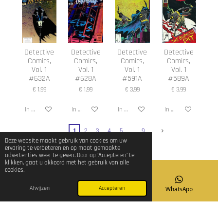
Detective
Detective
Detective
Detective
Comics,
Comics,
Comics,
Comics,
Vol. 1
Vol. 1
Vol. 1
Vol. 1
#632A
#628A
#591A
#589A
€ 1,99
€ 1,99
€ 3,99
€ 3,99
In winkelwagen
In winkelwagen
In winkelwagen
In winkelwagen
1
2
3
4
5
9
Deze website maakt gebruik van cookies om uw
ervaring te verbeteren en op maat gemaakte
advertenties weer te geven. Door op ‘Accepteren’ te
klikken, gaat u akkoord met het gebruik van alle
cookies.
© 2023 - 2026 Klinkies Comics
Afwijzen
Accepteren
E-mailadres
TikTok
WhatsApp
Powered by
JouwWeb