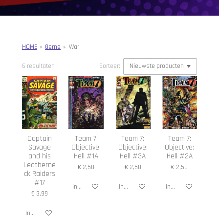
HOME
»
Gerne
»
War
6 resultaten
Sorteer:
Captain
Team 7:
Team 7:
Team 7:
Savage
Objective:
Objective:
Objective:
and his
Hell #1A
Hell #3A
Hell #2A
Leatherne
€ 2,50
€ 2,50
€ 2,50
ck Raiders
#17
In winkelwagen
In winkelwagen
In winkelwagen
€ 3,99
In winkelwagen