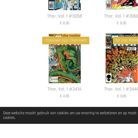
Thor, Vol. 1 #305B
Thor, Vol. 1 #306
€ 8,95
€ 8,95
Crossover app. Clark Kent
1st app. Male
Thor, Vol. 1 #341A
Thor, Vol. 1 #344
€ 4,95
€ 9,95
Deze website maakt gebruik van cookies om uw ervaring te verbeteren en op maat g
cookies.
© 2023 - 2026 Klinkies Comics