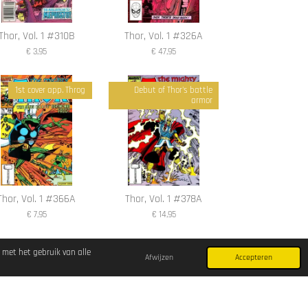
Thor, Vol. 1 #310B
Thor, Vol. 1 #326A
€ 3,95
€ 47,95
1st cover app. Throg
Debut of Thor's battle
armor
Thor, Vol. 1 #366A
Thor, Vol. 1 #378A
€ 7,95
€ 14,95
 met het gebruik van alle
Afwijzen
Accepteren
Powered by
JouwWeb