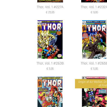
Thor, Vol. 1 #227A
Thor, Vol. 1 #232
€ 25,95
€ 9,95
Thor, Vol. 1 #263B
Thor, Vol. 1 #265
€ 5,95
€ 5,95
Origin of Air-Walker, Or
of Fire