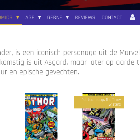
OMICS
AGE
GERNE
REVIEWS
CONTACT
er, is een iconisch personage uit de Marvel 
fkomstig is uit Asgard, maar later op aarde t
ur en epische gevechten.
1st team app. The Time-
Twisters