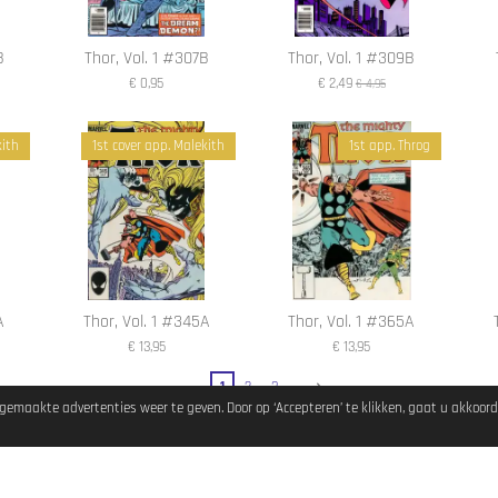
B
Thor, Vol. 1 #307B
Thor, Vol. 1 #309B
€ 0,95
€ 2,49
€ 4,95
kith
1st cover app. Malekith
1st app. Throg
A
Thor, Vol. 1 #345A
Thor, Vol. 1 #365A
€ 13,95
€ 13,95
1
2
3
emaakte advertenties weer te geven. Door op ‘Accepteren’ te klikken, gaat u akkoord