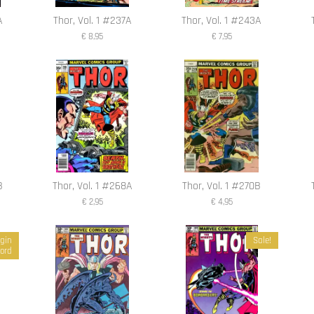
A
Thor, Vol. 1 #237A
Thor, Vol. 1 #243A
€ 8,95
€ 7,95
B
Thor, Vol. 1 #268A
Thor, Vol. 1 #270B
€ 2,95
€ 4,95
igin
Sale!
lord