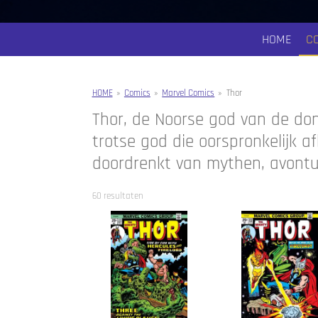
HOME
C
HOME
»
Comics
»
Marvel Comics
»
Thor
Thor, de Noorse god van de dond
trotse god die oorspronkelijk a
doordrenkt van mythen, avontu
60 resultaten