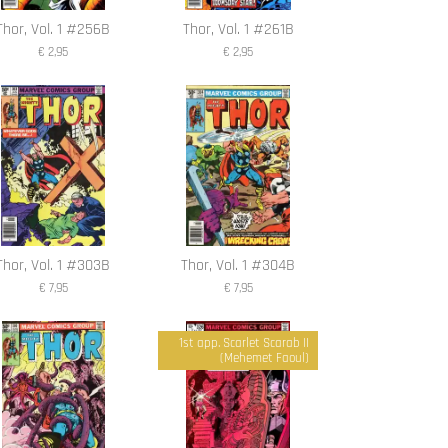
Thor, Vol. 1 #256B
Thor, Vol. 1 #261B
€ 2,95
€ 2,95
Thor, Vol. 1 #303B
Thor, Vol. 1 #304B
€ 7,95
€ 7,95
1st app. Scarlet Scarab II
(Mehemet Faoul)