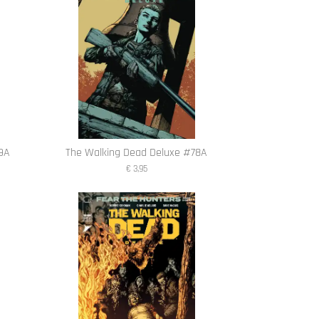
9A
The Walking Dead Deluxe #78A
€ 3,95