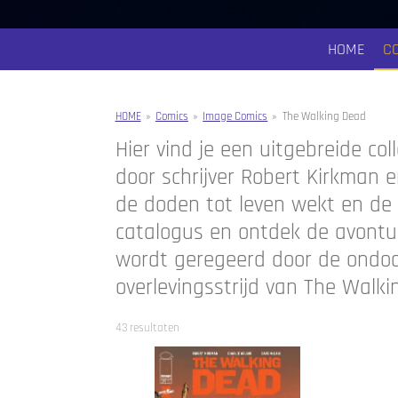
HOME
C
HOME
»
Comics
»
Image Comics
»
The Walking Dead
Hier vind je een uitgebreide co
door schrijver Robert Kirkman 
de doden tot leven wekt en de
catalogus en ontdek de avonture
wordt geregeerd door de ondod
overlevingsstrijd van The Walkin
43 resultaten