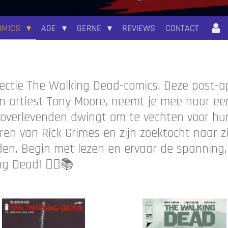
OMICS
AGE
GERNE
REVIEWS
CONTACT
llectie The Walking Dead-comics. Deze post-a
en artiest Tony Moore, neemt je mee naar e
 overlevenden dwingt om te vechten voor hu
n van Rick Grimes en zijn zoektocht naar zij
en. Begin met lezen en ervaar de spanning
g Dead! 🧟‍♂️📚