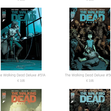
he Walking Dead Deluxe #51A
The Walking Dead Deluxe #
€ 3,95
€ 3,95