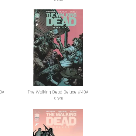
50A
The Walking Dead Deluxe #49A
€ 3,95