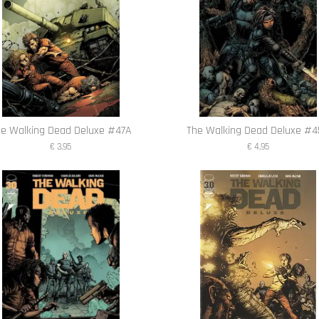
he Walking Dead Deluxe #47A
The Walking Dead Deluxe #
€ 3,95
€ 4,95