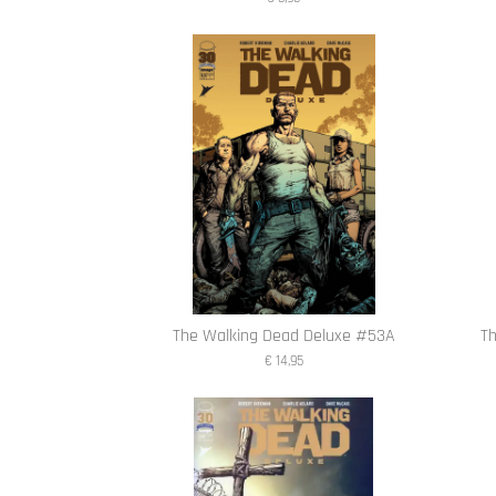
The Walking Dead Deluxe #53A
T
€ 14,95