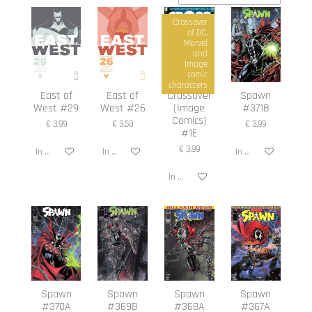
Crossover
of DC,
Marvel
and
Image
comic
characters
East of
East of
Crossover
Spawn
West #29
West #26
(Image
#371B
Comics)
€ 3,99
€ 3,50
€ 3,99
#1E
€ 3,99
In winkelwagen
In winkelwagen
In winkelwagen
In winkelwagen
Spawn
Spawn
Spawn
Spawn
#370A
#369B
#368A
#367A