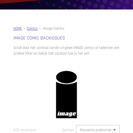
HOME
»
Comics
»
Image Comics
IMAGE COMIC BACKISSUES
Scroll door het aanbod vande uitgever IMAGE comics of selecteer een
andere filter en bekijk het aanbod hoe jij het wil!
433 resultaten
Sorteer: