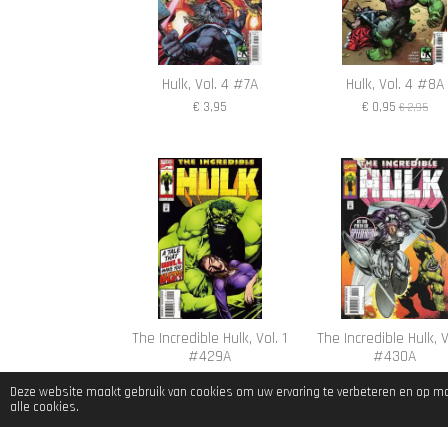
Hulk, Vol. 4 #7A
Hulk, Vol. 4 #8A
€ 3,95
€ 0,95
€ 2,95
The Incredible Hulk, Vol. 1
The Incredible Hulk, V
#429A
#430A
€ 0,95
€ 6,95
Deze website maakt gebruik van cookies om uw ervaring te verbeteren en op maa
alle cookies.