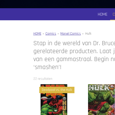
HOME
HOME
»
Comics
»
Marvel Comics
»
Hulk
Stap in de wereld van Dr. Bruc
gerelateerde producten. Laat j
van een gammastraal. Begin nu 
‘smashen’!
22 resultaten
Deadpool vs. the Hulk