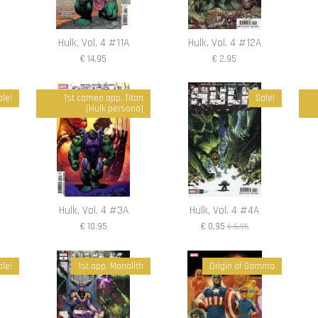
Hulk, Vol. 4 #11A
Hulk, Vol. 4 #12A
€ 14,95
€ 2,95
ale!
1st cameo app. Titan
Sale!
(Hulk persona)
Hulk, Vol. 4 #3A
Hulk, Vol. 4 #4A
€ 10,95
€ 0,95
€ 5,95
ale!
1st app. Monolith
Origin of Gamma