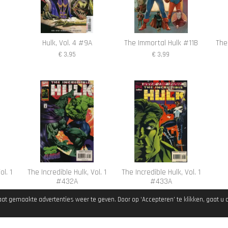
Hulk, Vol. 4 #9A
The Immortal Hulk #11B
The 
€ 3,95
€ 3,99
ol. 1
The Incredible Hulk, Vol. 1
The Incredible Hulk, Vol. 1
#432A
#433A
€ 3,95
€ 0,95
t gemaakte advertenties weer te geven. Door op ‘Accepteren’ te klikken, gaat u 