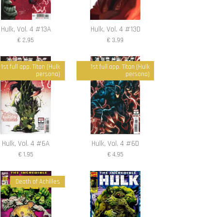
Hulk, Vol. 4 #13A
Hulk, Vol. 4 #13D
€ 2,95
€ 3,99
1st full app. Titan (Hulk
1st full app. Titan (Hulk
persona)
persona)
Hulk, Vol. 4 #6A
Hulk, Vol. 4 #6D
€ 1,95
€ 4,95
Death of Achilles