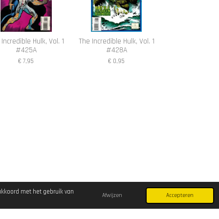
Incredible Hulk, Vol. 1
The Incredible Hulk, Vol. 1
#425A
#428A
€ 7,95
€ 0,95
akkoord met het gebruik van
Afwijzen
Accepteren