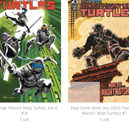
age Mutant Ninja Turtles, Vol. 6
Free Comic Book Day 2024 (Te
#1A
Mutant Ninja Turtles) #1
€ 9,99
€ 3,95