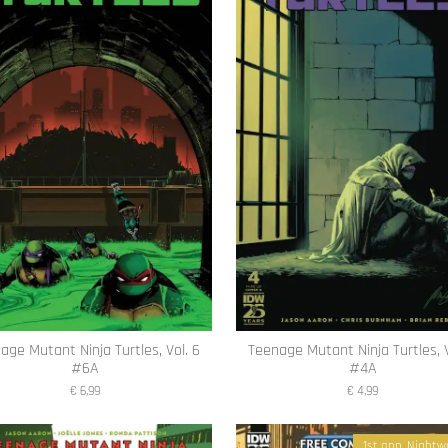
age Mutant Ninja Turtles, Vol. 6
Teenage Mutant Ninja Turtles, V
#6A
#4A
€ 6,99
€ 4,99
1st app. Nightw