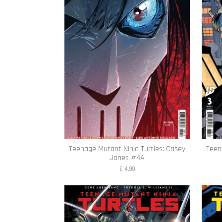
Teenage Mutant Ninja Turtles: Casey
Teen
Jones #4A
€ 4,99