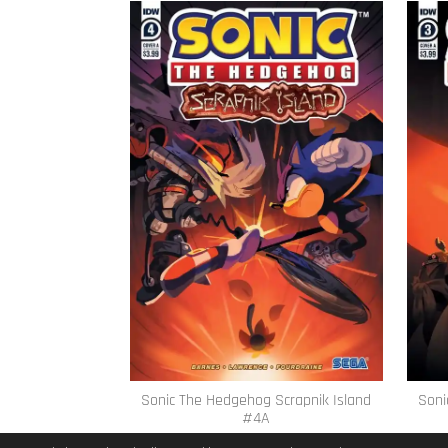
Sonic The Hedgehog Scrapnik Island
Soni
#4A
€ 14,95