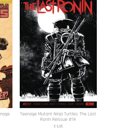
enage
Teenage Mutant Ninja Turtles: The Last
Ronin Reissue #1A
€ 6,95