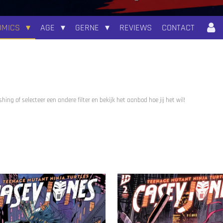
OMICS
AGE
GERNE
REVIEWS
CONTACT
hing of selecteer een andere filter en bekijk het aanbod hoe jij het wil!