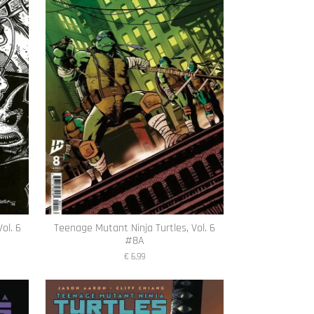
ol. 6
Teenage Mutant Ninja Turtles, Vol. 6
#8A
€ 6,99