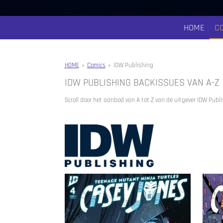
HOME
C
HOME
»
Comics
»
IDW Publishing
IDW PUBLISHING BACKISSUES VAN A-Z
Scroll door het aanbod van A tot Z van de uitgever IDW Publis