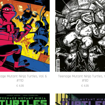
age Mutant Ninja Turtles, Vol. 6
Teenage Mutant Ninja Turtles, V
#11D
#9D
€ 4,99
€ 4,99