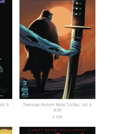
ol. 6
Teenage Mutant Ninja Turtles, Vol. 6
#3A
€ 4,99
atcher