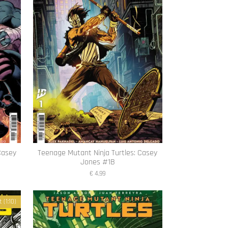
Casey
Teenage Mutant Ninja Turtles: Casey
Jones #1B
€ 4,99
(1:10)