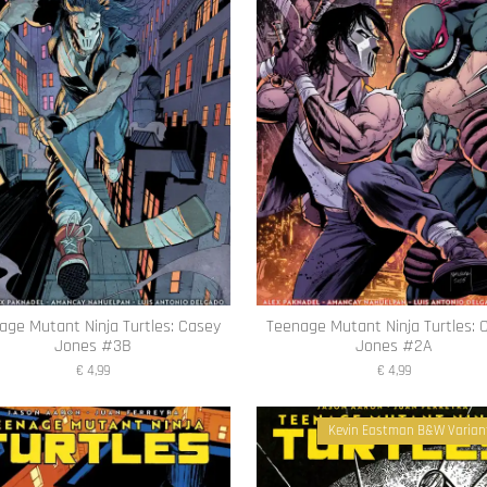
age Mutant Ninja Turtles: Casey
Teenage Mutant Ninja Turtles: 
Jones #3B
Jones #2A
€ 4,99
€ 4,99
Kevin Eastman B&W Variant 