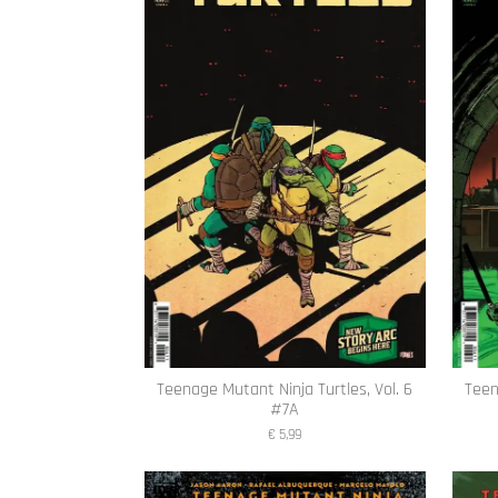
Teenage Mutant Ninja Turtles, Vol. 6
Teen
#7A
€ 5,99