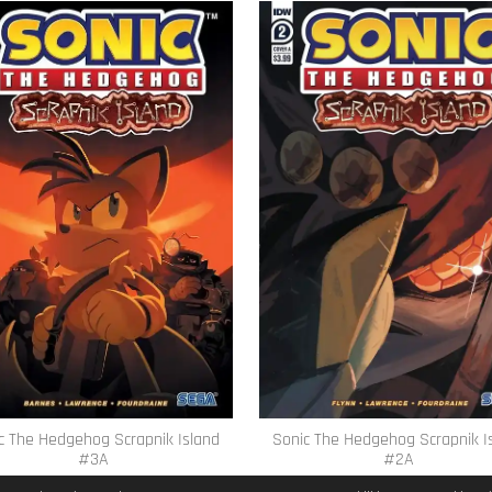
c The Hedgehog Scrapnik Island
Sonic The Hedgehog Scrapnik I
#3A
#2A
€ 7,95
€ 59,95