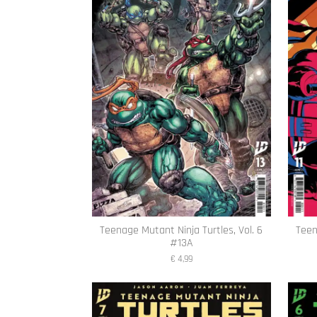
Teenage Mutant Ninja Turtles, Vol. 6
Teen
#13A
€ 4,99