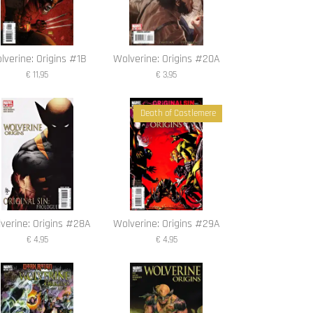
lverine: Origins #1B
Wolverine: Origins #20A
€ 11,95
€ 3,95
Death of Castlemere
verine: Origins #28A
Wolverine: Origins #29A
€ 4,95
€ 4,95