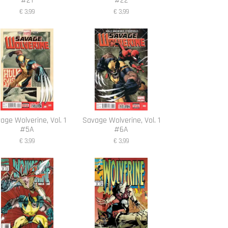
#21
#22
€ 3,99
€ 3,99
age Wolverine, Vol. 1
Savage Wolverine, Vol. 1
#5A
#6A
€ 3,99
€ 3,99