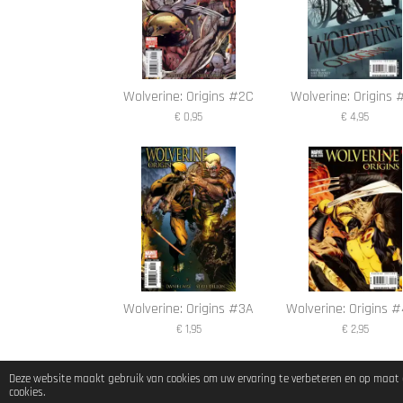
Wolverine: Origins #2C
Wolverine: Origins 
€ 0,95
€ 4,95
Wolverine: Origins #3A
Wolverine: Origins 
€ 1,95
€ 2,95
Deze website maakt gebruik van cookies om uw ervaring te verbeteren en op maat g
cookies.