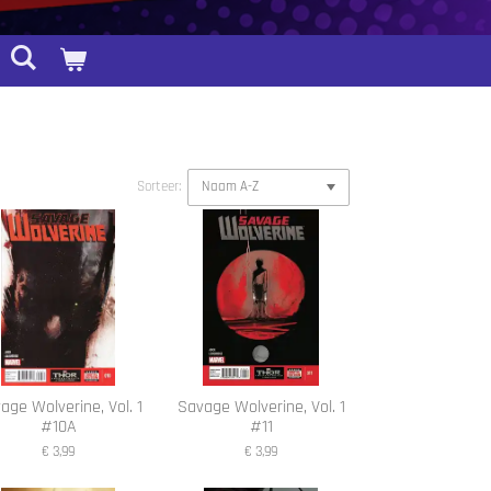
Sorteer:
age Wolverine, Vol. 1
Savage Wolverine, Vol. 1
#10A
#11
€ 3,99
€ 3,99