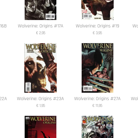
#16B
Wolverine: Origins #17A
Wolverine: Origins #19
Wo
€ 2,95
€ 3,95
#22A
Wolverine: Origins #23A
Wolverine: Origins #27A
Wol
€ 1,95
€ 11,95