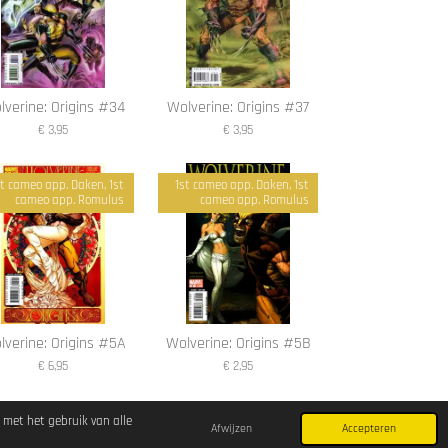
lverine: Origins #34
Wolverine: Origins #37
€ 3,95
€ 3,95
st cameo app. Daken, 1st
1st cameo app. Daken, 1st
cameo app. Romulus
cameo app. Romulus
lverine: Origins #5A
Wolverine: Origins #5B
€ 6,95
€ 2,95
 met het gebruik van alle
Afwijzen
Accepteren