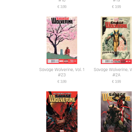
#18
#19
€ 3,99
€ 3,99
Savage Wolverine, Vol. 1
Savage Wolverine, Vo
#23
#2A
€ 3,99
€ 3,99