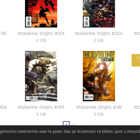
#30
Wolverine: Origins #31A
Wolverine: Origins #32A
Wo
€ 2,95
€ 3,95
1
#40A
Wolverine: Origins #47A
Wolverine: Origins #4B
Wo
€ 2,95
€ 2,95
1
2
emaakte advertenties weer te geven. Door op ‘Accepteren’ te klikken, gaat u akkoord