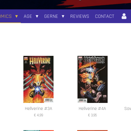
OMICS
AGE
GERNE
REVIEWS
CONTACT
Hellverine #3A
Hellverine #4A
Sav
€ 4,99
€ 3,95