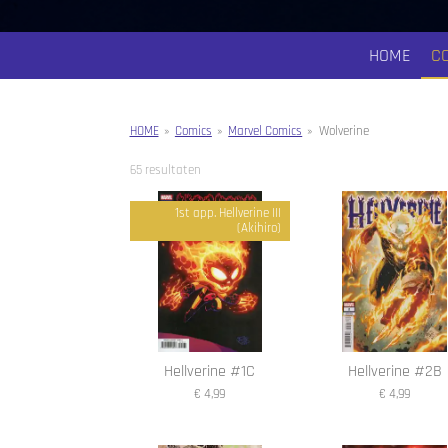
HOME
C
HOME
»
Comics
»
Marvel Comics
»
Wolverine
65 resultaten
1st app. Hellverine III
(Akihiro)
Hellverine #1C
Hellverine #2B
€ 4,99
€ 4,99