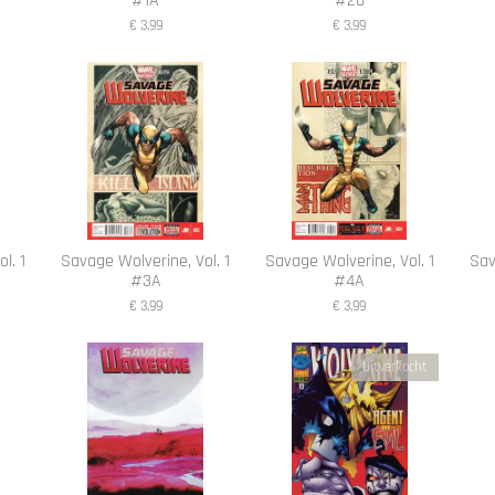
#1A
#20
€ 3,99
€ 3,99
l. 1
Savage Wolverine, Vol. 1
Savage Wolverine, Vol. 1
Sav
#3A
#4A
€ 3,99
€ 3,99
Uitverkocht