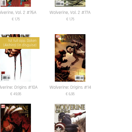
lverine, Vol. 2 #76A
Wolverine, Vol. 2 #77A
€ 1,75
€ 1,75
1st full app. Daken
(Akihiro) (in disguise)
verine: Origins #10A
Wolverine: Origins #14
€ 49,95
€ 6,95