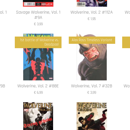
l. 1
Savage Wolverine, Vol. 1
Wolverine, Vol. 2 #112A
Wo
#9A
€ 1,95
€ 3,99
1st battle of Wolverine vs.
Alex Ross Timeless Variant
Deadpool
79B
Wolverine, Vol. 2 #88E
Wolverine, Vol. 7 #32B
Wol
€ 6,99
€ 3,99