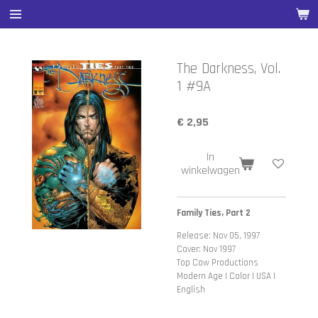
Ga
direct
naar
de
The Darkness, Vol.
hoofdinhoud
1 #9A
€ 2,95
In
winkelwagen
Family Ties, Part 2
Release: Nov 05, 1997
Cover: Nov 1997
Top Cow Productions
Modern Age | Color | USA |
English