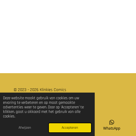
e
e
h
e
l
e
a
l
e
l
r
e
n
e
n
© 2023 - 2026 Klinkies Comics
Powered by
JouwWeb
Deze website maakt gebruik van cookies om uw
ervaring te verbeteren en op maat gemaakte
advertenties weer te geven. Door op ‘Accepteren’ te
klikken, gaat u akkoord met het gebruik van alle
cookies.
Afwijzen
Accepteren
E-mailadres
TikTok
WhatsApp