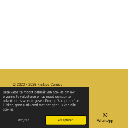
l
e
a
l
e
l
r
e
n
e
n
© 2023 - 2026 Klinkies Comics
Powered by
JouwWeb
Deze website maakt gebruik van cookies om uw
ervaring te verbeteren en op maat gemaakte
advertenties weer te geven. Door op ‘Accepteren’ te
klikken, gaat u akkoord met het gebruik van alle
cookies.
Afwijzen
Accepteren
E-mailadres
TikTok
WhatsApp