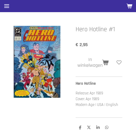
Ga
direct
naar
de
Hero Hotline #1
hoofdinhoud
€ 2,95
In
winkelwagen
Hero Hotline
Release: Apr 1989
Cover: Apr 1989
Modern Age | USA | English
D
D
S
D
e
e
h
e