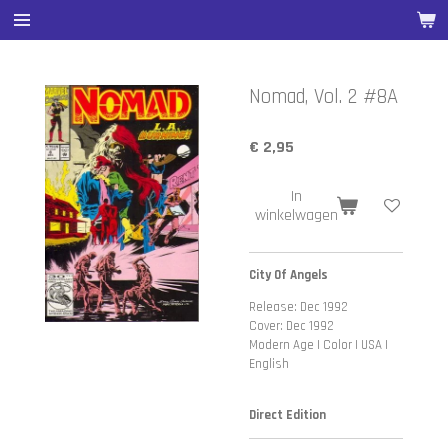
Ga
direct
naar
de
Nomad, Vol. 2 #8A
hoofdinhoud
€ 2,95
In
winkelwagen
City Of Angels
Release: Dec 1992
Cover: Dec 1992
Modern Age | Color | USA |
English
Direct Edition