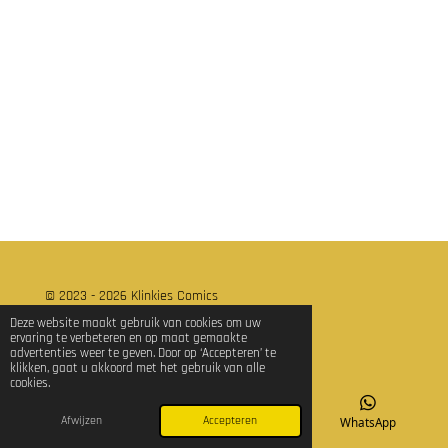
l
e
a
l
e
l
r
e
n
e
n
© 2023 - 2026 Klinkies Comics
Powered by
JouwWeb
Deze website maakt gebruik van cookies om uw
ervaring te verbeteren en op maat gemaakte
advertenties weer te geven. Door op ‘Accepteren’ te
klikken, gaat u akkoord met het gebruik van alle
cookies.
Afwijzen
Accepteren
E-mailadres
TikTok
WhatsApp