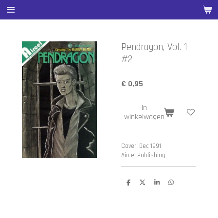
Ga
direct
naar
de
Pendragon, Vol. 1
hoofdinhoud
#2
€ 0,95
In
winkelwagen
Cover: Dec 1991
Aircel Publishing
D
D
S
D
e
e
h
e
l
e
a
l
e
l
r
e
n
e
n