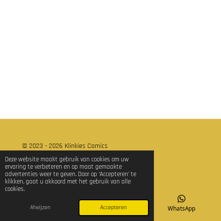
e
l
r
e
n
e
n
© 2023 - 2026 Klinkies Comics
Powered by
JouwWeb
Deze website maakt gebruik van cookies om uw
ervaring te verbeteren en op maat gemaakte
advertenties weer te geven. Door op ‘Accepteren’ te
klikken, gaat u akkoord met het gebruik van alle
cookies.
Afwijzen
Accepteren
E-mailadres
TikTok
WhatsApp