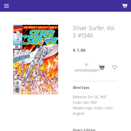
Ga
direct
naar
de
Silver Surfer, Vol.
hoofdinhoud
3 #134A
€ 7,95
In
winkelwagen
Blind Eyes
Release: Oct 29, 1997
Cover: Dec 1997
Modern Age | Color | USA |
English
Direct Edition