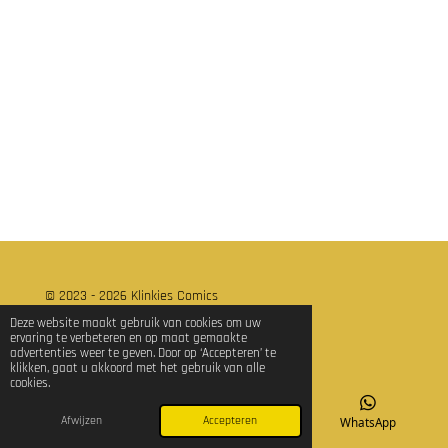
e
e
h
e
l
e
a
l
e
l
r
e
n
e
n
© 2023 - 2026 Klinkies Comics
Powered by
JouwWeb
Deze website maakt gebruik van cookies om uw
ervaring te verbeteren en op maat gemaakte
advertenties weer te geven. Door op ‘Accepteren’ te
klikken, gaat u akkoord met het gebruik van alle
cookies.
Afwijzen
Accepteren
E-mailadres
TikTok
WhatsApp