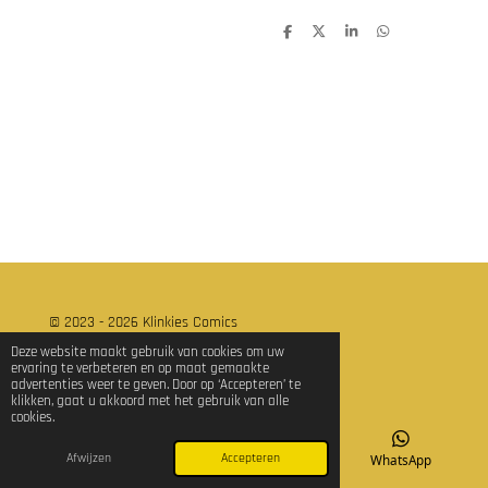
D
D
S
D
e
e
h
e
l
e
a
l
e
l
r
e
n
e
n
© 2023 - 2026 Klinkies Comics
Powered by
JouwWeb
Deze website maakt gebruik van cookies om uw
ervaring te verbeteren en op maat gemaakte
advertenties weer te geven. Door op ‘Accepteren’ te
klikken, gaat u akkoord met het gebruik van alle
cookies.
Afwijzen
Accepteren
E-mailadres
TikTok
WhatsApp