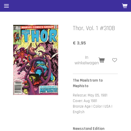
Ga
direct
naar
de
Thor, Vol. 1 #310B
hoofdinhoud
€ 3,95
In
winkelwagen
The Maelstrom to
Mephisto
Release: May 05, 1981
Cover: Aug 1981
Bronze Age | Color | USA |
English
Newsstand Edition