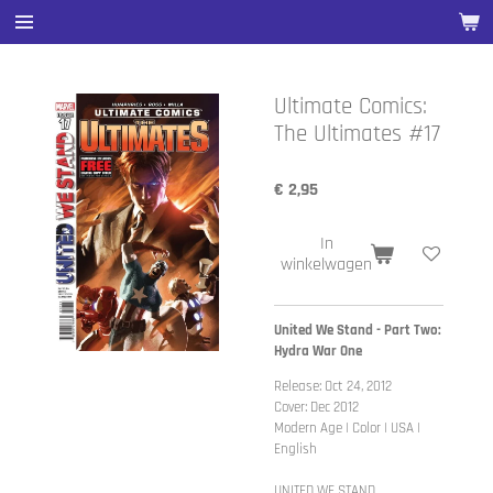
Ga
direct
naar
de
Ultimate Comics:
hoofdinhoud
The Ultimates #17
€ 2,95
In
winkelwagen
United We Stand - Part Two:
Hydra War One
Release: Oct 24, 2012
Cover: Dec 2012
Modern Age | Color | USA |
English
UNITED WE STAND