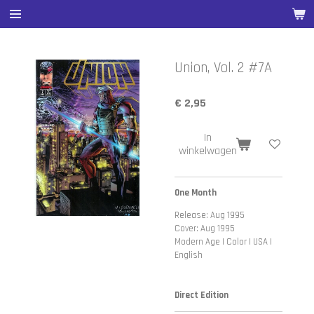
Ga
direct
naar
de
Union, Vol. 2 #7A
hoofdinhoud
€ 2,95
In
winkelwagen
One Month
Release: Aug 1995
Cover: Aug 1995
Modern Age | Color | USA |
English
Direct Edition