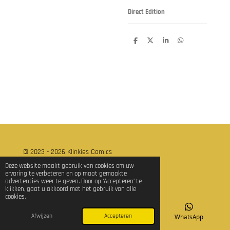
Direct Edition
D
D
S
D
e
e
h
e
l
e
a
l
e
l
r
e
n
e
n
© 2023 - 2026 Klinkies Comics
Powered by
JouwWeb
Deze website maakt gebruik van cookies om uw
ervaring te verbeteren en op maat gemaakte
advertenties weer te geven. Door op ‘Accepteren’ te
klikken, gaat u akkoord met het gebruik van alle
cookies.
Afwijzen
Accepteren
E-mailadres
TikTok
WhatsApp