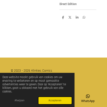
Direct Edition
D
D
S
D
e
e
h
e
l
e
a
l
e
l
r
e
n
e
n
© 2023 - 2026 Klinkies Comics
Powered by
JouwWeb
Deze website maakt gebruik van cookies om uw
ervaring te verbeteren en op maat gemaakte
advertenties weer te geven. Door op ‘Accepteren’ te
klikken, gaat u akkoord met het gebruik van alle
cookies.
Afwijzen
Accepteren
E-mailadres
TikTok
WhatsApp