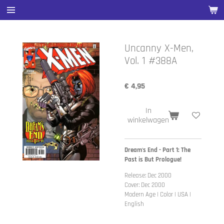
Ga
direct
naar
de
Uncanny X-Men,
hoofdinhoud
Vol. 1 #388A
€ 4,95
In
winkelwagen
Dream's End - Part 1: The
Past is But Prologue!
Release: Dec 2000
Cover: Dec 2000
Modern Age | Color | USA |
English