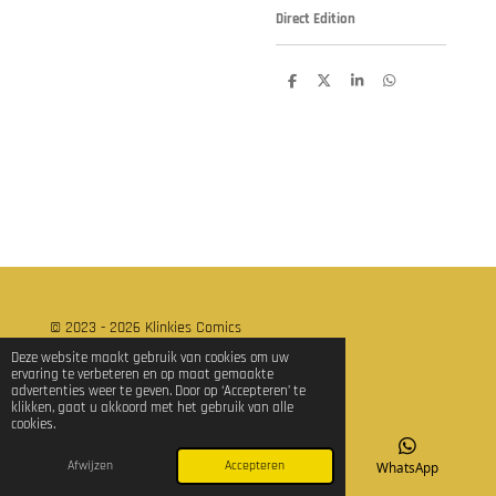
Direct Edition
D
D
S
D
e
e
h
e
l
e
a
l
e
l
r
e
n
e
n
© 2023 - 2026 Klinkies Comics
Powered by
JouwWeb
Deze website maakt gebruik van cookies om uw
ervaring te verbeteren en op maat gemaakte
advertenties weer te geven. Door op ‘Accepteren’ te
klikken, gaat u akkoord met het gebruik van alle
cookies.
Afwijzen
Accepteren
E-mailadres
TikTok
WhatsApp