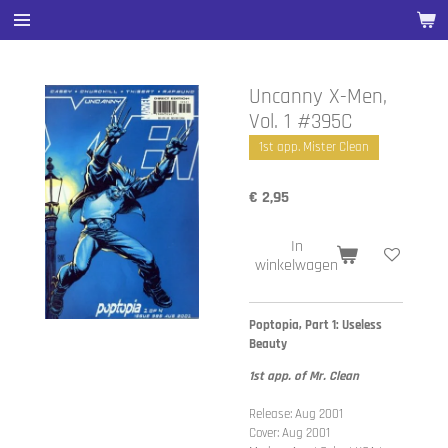
Ga
direct
naar
de
Uncanny X-Men,
hoofdinhoud
Vol. 1 #395C
1st app. Mister Clean
€ 2,95
In
winkelwagen
Poptopia, Part 1: Useless
Beauty
1st app. of Mr. Clean
Release: Aug 2001
Cover: Aug 2001