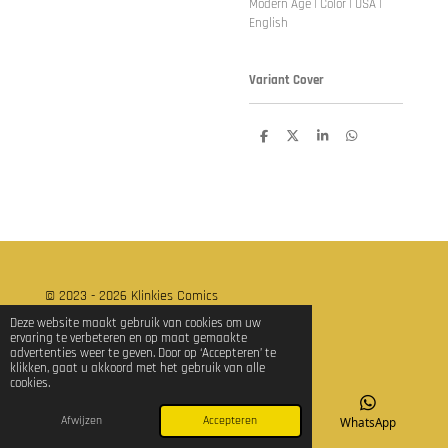
Modern Age | Color | USA |
English
Variant Cover
D
D
S
D
e
e
h
e
l
e
a
l
e
l
r
e
n
e
n
© 2023 - 2026 Klinkies Comics
Powered by
JouwWeb
Deze website maakt gebruik van cookies om uw
ervaring te verbeteren en op maat gemaakte
advertenties weer te geven. Door op ‘Accepteren’ te
klikken, gaat u akkoord met het gebruik van alle
cookies.
Afwijzen
Accepteren
E-mailadres
TikTok
WhatsApp