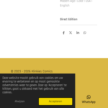
Modern Age | Color | USA |
English
Direct Edition
D
D
S
D
e
e
h
e
l
e
a
l
e
l
r
e
n
e
n
© 2023 - 2026 Klinkies Comics
Powered by
JouwWeb
Deze website maakt gebruik van cookies om uw
ervaring te verbeteren en op maat gemaakte
advertenties weer te geven. Door op ‘Accepteren’ te
klikken, gaat u akkoord met het gebruik van alle
cookies.
Afwijzen
Accepteren
E-mailadres
TikTok
WhatsApp