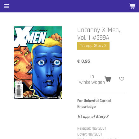
Ga
direct
naar
de
Uncanny X-Men,
hoofdinhoud
Vol. 1 #399A
1st app. Stacy X
€ 0,95
In
winkelwagen
For Unlawful Carnal
Knowledge
1st app. of Stacy X
Release: Nov 2001
Cover: Nov 2001