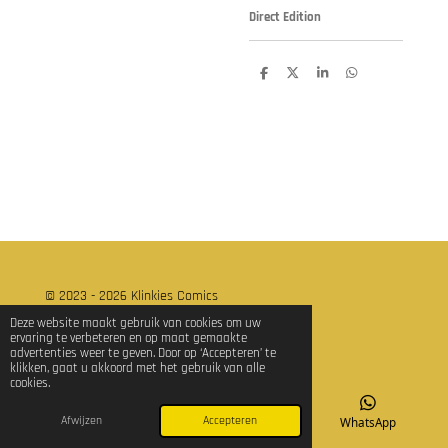
Direct Edition
D
D
S
D
e
e
h
e
l
e
a
l
e
l
r
e
n
e
n
© 2023 - 2026 Klinkies Comics
Powered by
JouwWeb
Deze website maakt gebruik van cookies om uw
ervaring te verbeteren en op maat gemaakte
advertenties weer te geven. Door op ‘Accepteren’ te
klikken, gaat u akkoord met het gebruik van alle
cookies.
Afwijzen
Accepteren
E-mailadres
TikTok
WhatsApp