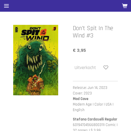
Ga
direct
naar
de
Don't Spit In The
hoofdinhoud
Wind #3
€ 3,95
Uitverkocht
Release: Jun 14, 2023
Cover: 2023
Mad Cave
Modern Age | Color | USA |
English
Stefano Cardoselli Regular
60194704566800311| Comic |
32 pages | $ 3.99