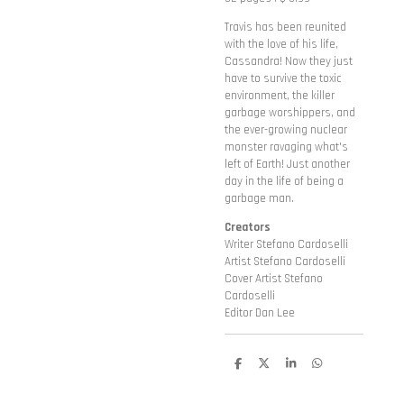
Travis has been reunited
with the love of his life,
Cassandra! Now they just
have to survive the toxic
environment, the killer
garbage worshippers, and
the ever-growing nuclear
monster ravaging what's
left of Earth! Just another
day in the life of being a
garbage man.
Creators
Writer Stefano Cardoselli
Artist Stefano Cardoselli
Cover Artist Stefano
Cardoselli
Editor Dan Lee
D
D
S
D
e
e
h
e
l
e
a
l
e
l
r
e