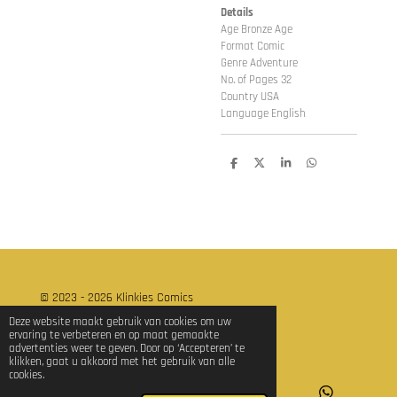
Details
Age Bronze Age
Format Comic
Genre Adventure
No. of Pages 32
Country USA
Language English
D
D
S
D
e
e
h
e
l
e
a
l
e
l
r
e
n
e
n
© 2023 - 2026 Klinkies Comics
Powered by
JouwWeb
Deze website maakt gebruik van cookies om uw
ervaring te verbeteren en op maat gemaakte
advertenties weer te geven. Door op ‘Accepteren’ te
klikken, gaat u akkoord met het gebruik van alle
cookies.