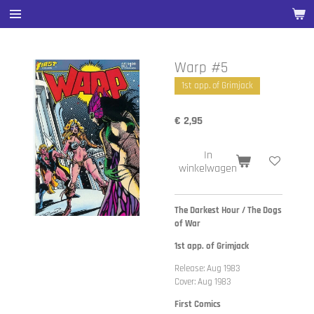
Ga
direct
naar
de
Warp #5
hoofdinhoud
1st app. of Grimjack
€ 2,95
In
winkelwagen
The Darkest Hour / The Dogs
of War
1st app. of Grimjack
Release: Aug 1983
Cover: Aug 1983
First Comics