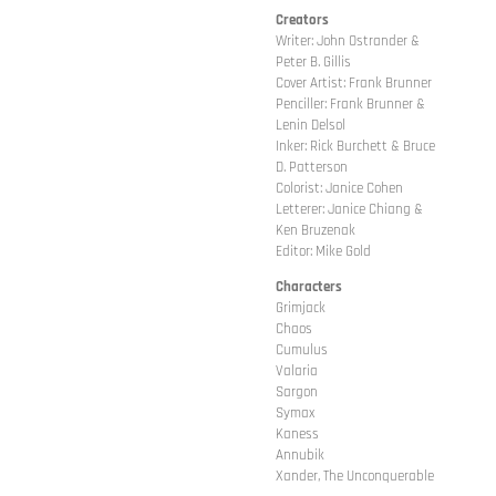
Creators
Writer: John Ostrander &
Peter B. Gillis
Cover Artist: Frank Brunner
Penciller: Frank Brunner &
Lenin Delsol
Inker: Rick Burchett & Bruce
D. Patterson
Colorist: Janice Cohen
Letterer: Janice Chiang &
Ken Bruzenak
Editor: Mike Gold
Characters
Grimjack
Chaos
Cumulus
Valaria
Sargon
Symax
Kaness
Annubik
Xander, The Unconquerable