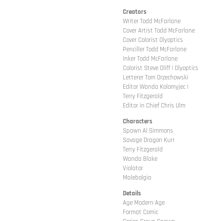
Creators
Writer Todd McFarlane
Cover Artist Todd McFarlane
Cover Colorist Olyoptics
Penciller Todd McFarlane
Inker Todd McFarlane
Colorist Steve Oliff | Olyoptics
Letterer Tom Orzechowski
Editor Wanda Kolomyjec |
Terry Fitzgerald
Editor in Chief Chris Ulm
Characters
Spawn Al Simmons
Savage Dragon Kurr
Terry Fitzgerald
Wanda Blake
Violator
Malebolgia
Details
Age Modern Age
Format Comic