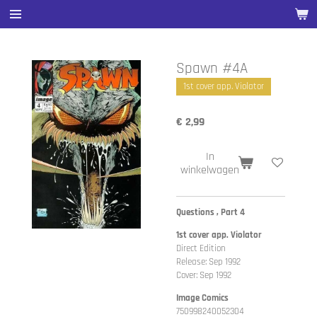
Ga
direct
naar
de
Spawn #4A
hoofdinhoud
1st cover app. Violator
€ 2,99
In
winkelwagen
Questions , Part 4
1st cover app. Violator
Direct Edition
Release: Sep 1992
Cover: Sep 1992
Image Comics
750998240052304