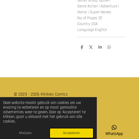
Series Group Spawn
Genre Action | Adventure |
Horror | Super-Heroes
No. of Pages 32
Country USA
Language English
D
D
S
D
e
e
h
e
l
e
a
l
e
l
r
e
n
e
n
© 2023 - 2026 Klinkies Comics
Powered by
JouwWeb
Deze website maakt gebruik van cookies om uw
ervaring te verbeteren en op maat gemaakte
advertenties weer te geven. Door op ‘Accepteren’ te
klikken, gaat u akkoord met het gebruik van alle
cookies.
Afwijzen
Accepteren
E-mailadres
TikTok
WhatsApp