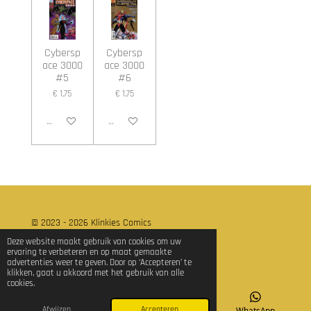
Cybersp
Cybersp
ace 3000
ace 3000
#5
#6
€ 1,75
€ 1,75
In winkelwagen
In winkelwagen
© 2023 - 2026 Klinkies Comics
Powered by
JouwWeb
Deze website maakt gebruik van cookies om uw
ervaring te verbeteren en op maat gemaakte
advertenties weer te geven. Door op ‘Accepteren’ te
klikken, gaat u akkoord met het gebruik van alle
cookies.
Afwijzen
Accepteren
E-mailadres
TikTok
WhatsApp