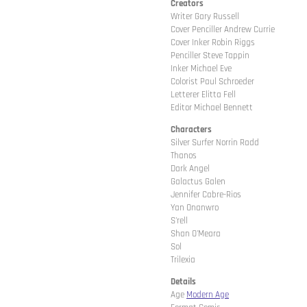
Creators
Writer Gary Russell
Cover Penciller Andrew Currie
Cover Inker Robin Riggs
Penciller Steve Tappin
Inker Michael Eve
Colorist Paul Schroeder
Letterer Elitta Fell
Editor Michael Bennett
Characters
Silver Surfer Norrin Radd
Thanos
Dark Angel
Galactus Galen
Jennifer Cabre-Rios
Yan Onanwro
S'rell
Shan O'Meara
Sol
Trilexia
Details
Age
Modern Age