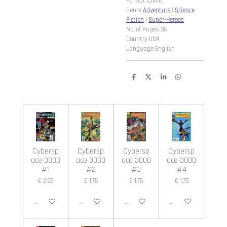
Format Comic
Genre
Adventure
|
Science
Fiction
|
Super-Heroes
No. of Pages 36
Country USA
Language English
D
D
S
D
e
e
h
e
l
e
a
l
e
l
r
e
n
e
n
Cybersp
Cybersp
Cybersp
Cybersp
ace 3000
ace 3000
ace 3000
ace 3000
#1
#2
#3
#4
€ 2,95
€ 1,75
€ 1,75
€ 1,75
In winkelwagen
In winkelwagen
In winkelwagen
In winkelwagen