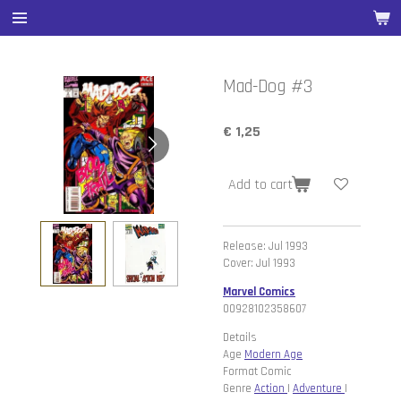
Ga
direct
naar
de
Mad-Dog #3
hoofdinhoud
€ 1,25
Add to cart
Release: Jul 1993
Cover: Jul 1993
Marvel Comics
00928102358607
Details
Age
Modern Age
Format Comic
Genre
Action
|
Adventure
|